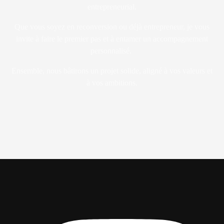
entrepreneurial.
Que vous soyez en reconversion ou déjà entrepreneur, je vous
invite à faire le premier pas et à entamer un accompagnement
personnalisé.
Ensemble, nous bâtirons un projet solide, aligné à vos valeurs et
à vos ambitions.